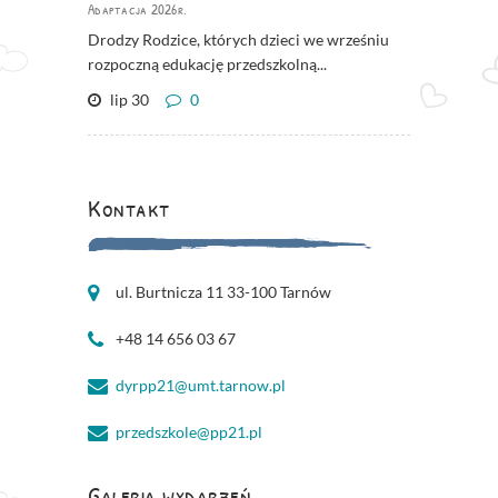
Adaptacja 2026r.
Drodzy Rodzice, których dzieci we wrześniu
rozpoczną edukację przedszkolną...
lip 30
0
Kontakt
ul. Burtnicza 11 33-100 Tarnów
+48 14 656 03 67
dyrpp21@umt.tarnow.pl
przedszkole@pp21.pl
Galeria wydarzeń