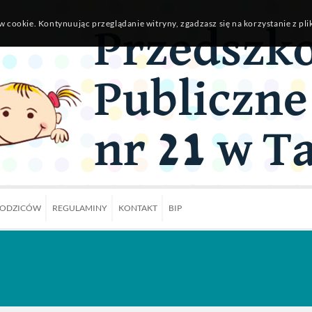
w cookie. Kontynuując przeglądanie witryny, zgadzasz się na korzystanie z pl
RODZICÓW
REGULAMINY
KONTAKT
BIP