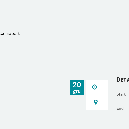
iCal Export
Deta
20
-
gru
Start:
End: