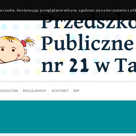
w cookie. Kontynuując przeglądanie witryny, zgadzasz się na korzystanie z pl
RODZICÓW
REGULAMINY
KONTAKT
BIP