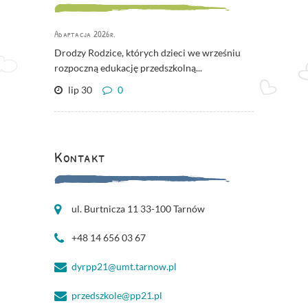
Adaptacja 2026r.
Drodzy Rodzice, których dzieci we wrześniu
rozpoczną edukację przedszkolną...
lip 30
0
Kontakt
ul. Burtnicza 11 33-100 Tarnów
+48 14 656 03 67
dyrpp21@umt.tarnow.pl
przedszkole@pp21.pl