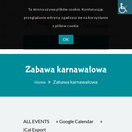
Ta strona używa plików cookie. Kontynuując
przeglądanie witryny, zgadzasz się na korzystanie
z plików cookie.
OK
Menu
Zabawa karnawałowa
Zabawa karnawałowa
Home
/
/
ALL EVENTS
+ Google Calendar
+
iCal Export