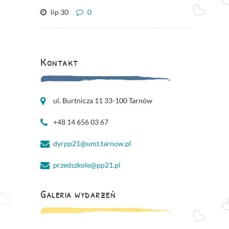
lip 30
0
Kontakt
ul. Burtnicza 11 33-100 Tarnów
+48 14 656 03 67
dyrpp21@umt.tarnow.pl
przedszkole@pp21.pl
Galeria wydarzeń