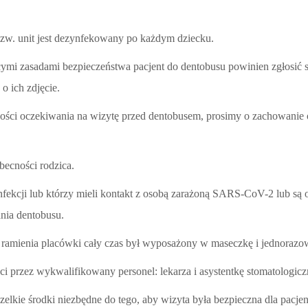
tzw. unit jest dezynfekowany po każdym dziecku.
ymi zasadami bezpieczeństwa pacjent do dentobusu powinien zgłosić 
o ich zdjęcie.
ści oczekiwania na wizytę przed dentobusem, prosimy o zachowanie 
ecności rodzica.
fekcji lub którzy mieli kontakt z osobą zarażoną SARS-CoV-2 lub są
nia dentobusu.
 ramienia placówki cały czas był wyposażony w maseczkę i jednorazo
ęci przez wykwalifikowany personel: lekarza i asystentkę stomatologicz
lkie środki niezbędne do tego, aby wizyta była bezpieczna dla pacjent