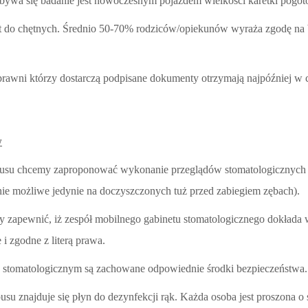
ywa się badanie jest nowoczesnym pojazdem wielkości karetki pogot
t do chętnych. Średnio 50-70% rodziców/opiekunów wyraża zgodę na 
rawni którzy dostarczą podpisane dokumenty otrzymają najpóźniej w 
w
usu chcemy zaproponować wykonanie przeglądów stomatologicznych o
nie możliwe jedynie na doczyszczonych tuż przed zabiegiem zębach).
y zapewnić, iż zespół mobilnego gabinetu stomatologicznego dokłada 
i zgodne z literą prawa.
stomatologicznym są zachowane odpowiednie środki bezpieczeństwa.
usu znajduje się płyn do dezynfekcji rąk. Każda osoba jest proszona o