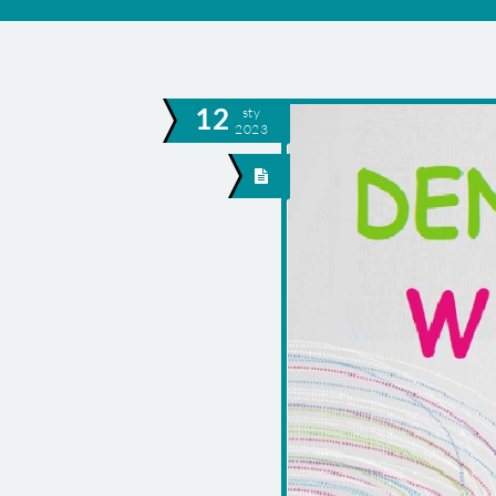
12
sty
2023