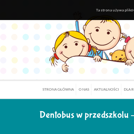
Ta strona używa plikó
STRONA GŁÓWNA
O NAS
AKTUALNOŚCI
DLA 
Dentobus w przedszkolu –