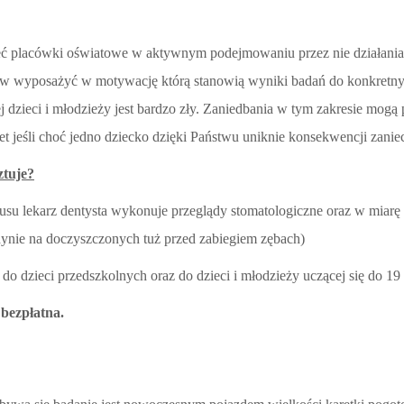
zeć placówki oświatowe w aktywnym podejmowaniu przez nie działania
w wyposażyć w motywację którą stanowią wyniki badań do konkretnyc
ej dzieci i młodzieży jest bardzo zły. Zaniedbania w tym zakresie mo
t jeśli choć jedno dziecko dzięki Państwu uniknie konsekwencji zanie
ztuje?
su lekarz dentysta wykonuje przeglądy stomatologiczne oraz w miarę 
ynie na doczyszczonych tuż przed zabiegiem zębach)
 do dzieci przedszkolnych oraz do dzieci i młodzieży uczącej się do 19
 bezpłatna.