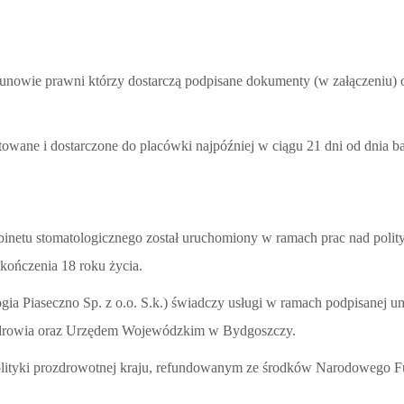
unowie prawni którzy dostarczą podpisane dokumenty (w załączeniu) 
owane i dostarczone do placówki najpóźniej w ciągu 21 dni od dnia bad
inetu stomatologicznego został uruchomiony w ramach prac nad polity
ukończenia 18 roku życia.
ogia Piaseczno Sp. z o.o. S.k.) świadczy usługi w ramach podpisane
rowia oraz Urzędem Wojewódzkim w Bydgoszczy.
polityki prozdrowotnej kraju, refundowanym ze środków Narodowego F