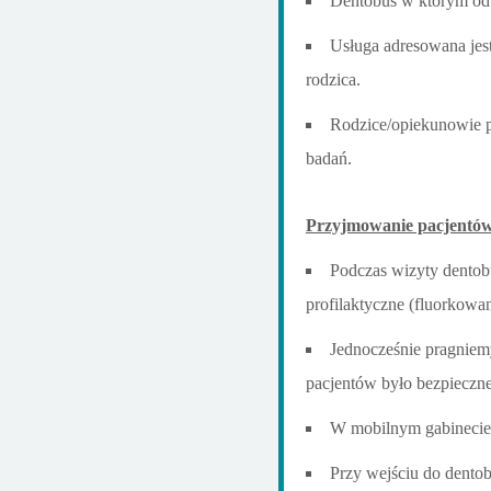
Dentobus w którym odb
Usługa adresowana jes
rodzica.
Rodzice/opiekunowie p
badań.
Przyjmowanie pacjentó
Podczas wizyty dentob
profilaktyczne (fluorkowa
Jednocześnie pragniem
pacjentów było bezpieczne 
W mobilnym gabinecie 
Przy wejściu do dentob