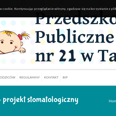
w cookie. Kontynuując przeglądanie witryny, zgadzasz się na korzystanie z pl
RODZICÓW
REGULAMINY
KONTAKT
BIP
 projekt stomatologiczny
Ho