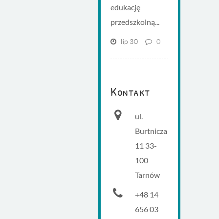
edukację
przedszkolną...
lip 30
0
Kontakt
ul.
Burtnicza
11 33-
100
Tarnów
+48 14
656 03