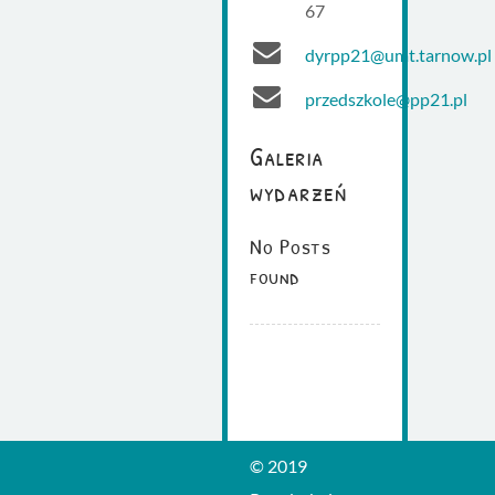
67
dyrpp21@umt.tarnow.pl
przedszkole@pp21.pl
Galeria
wydarzeń
No Posts
found
© 2019