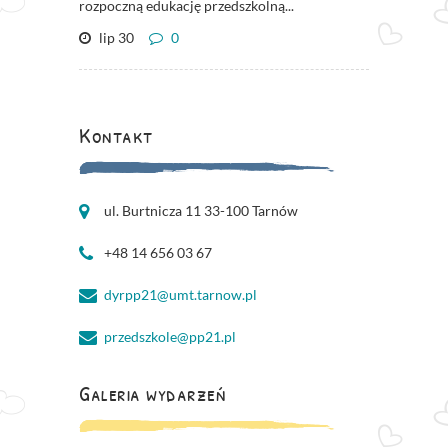
rozpoczną edukację przedszkolną...
lip 30
0
Kontakt
ul. Burtnicza 11 33-100 Tarnów
+48 14 656 03 67
dyrpp21@umt.tarnow.pl
przedszkole@pp21.pl
Galeria wydarzeń