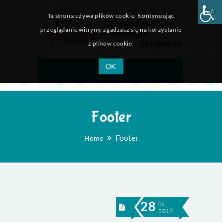
Ta strona używa plików cookie. Kontynuując
przeglądanie witryny, zgadzasz się na korzystanie
z plików cookie.
OK
Menu
Footer
Footer
Home
28
lis
2019