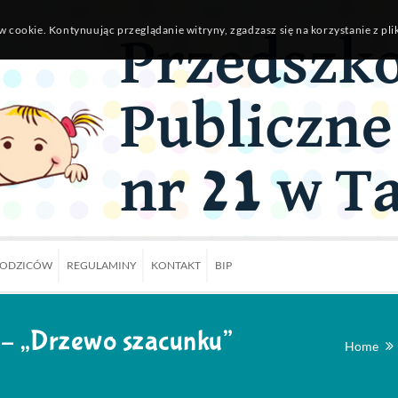
w cookie. Kontynuując przeglądanie witryny, zgadzasz się na korzystanie z pl
RODZICÓW
REGULAMINY
KONTAKT
BIP
 – „Drzewo szacunku”
Home