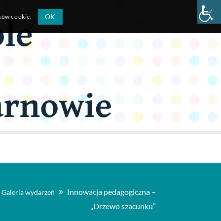
OK
ików cookie.
Innowacja pedagogiczna –
Galeria wydarzeń
„Drzewo szacunku”