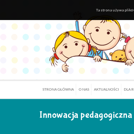
Ta strona używa plikó
STRONA GŁÓWNA
O NAS
AKTUALNOŚCI
DLA 
Innowacja pedagogiczna