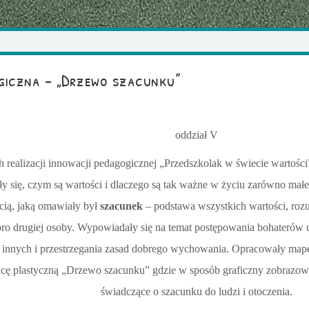
giczna – „Drzewo szacunku”
oddział V
 realizacji innowacji pedagogicznej „Przedszkolak w świecie wartości
y się, czym są wartości i dlaczego są tak ważne w życiu zarówno małeg
cią, jaką omawiały był
szacunek
– podstawa wszystkich wartości, roz
obro drugiej osoby. Wypowiadały się na temat postępowania bohaterów 
 innych i przestrzegania zasad dobrego wychowania. Opracowały mapę
ę plastyczną „Drzewo szacunku” gdzie w sposób graficzny zobrazowa
świadczące o szacunku do ludzi i otoczenia.