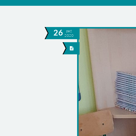
26
paź
2020