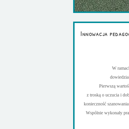
Innowacja pedago
W ramach
dowiedział
Pierwszą wartoś
z troską o uczucia i d
konieczność szanowania
Wspólnie wykonały prac