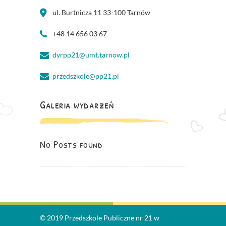
ul. Burtnicza 11 33-100 Tarnów
+48 14 656 03 67
dyrpp21@umt.tarnow.pl
przedszkole@pp21.pl
Galeria wydarzeń
No Posts found
© 2019 Przedszkole Publiczne nr 21 w