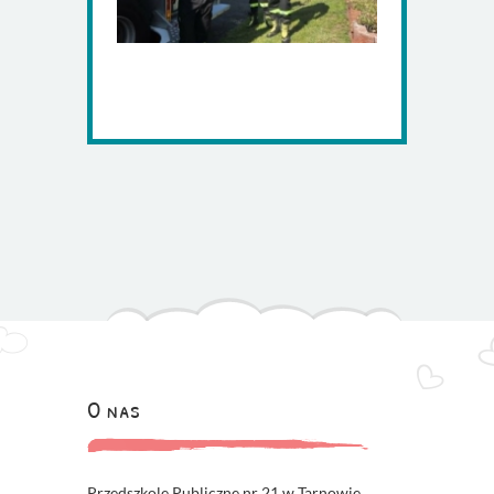
O nas
Przedszkole Publiczne nr 21 w Tarnowie