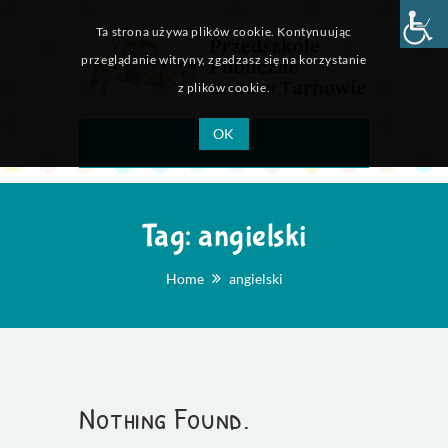
Ta strona używa plików cookie. Kontynuując
przeglądanie witryny, zgadzasz się na korzystanie
z plików cookie.
OK
Menu
Tag:
angielski
Home
angielski
Nothing Found.