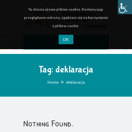
Ta strona używa plików cookie. Kontynuując
przeglądanie witryny, zgadzasz się na korzystanie
z plików cookie.
OK
Menu
Tag:
deklaracja
Home
deklaracja
Nothing Found.