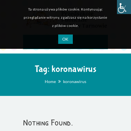
Ta strona używa plików cookie. Kontynuując
przeglądanie witryny, zgadzasz się na korzystanie
z plików cookie.
OK
Menu
Tag:
koronawirus
Home
koronawirus
Nothing Found.