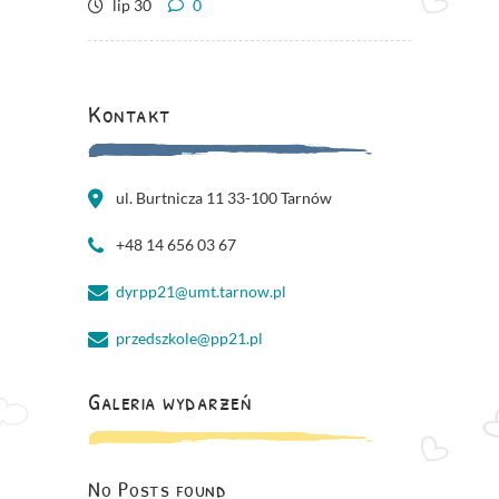
lip 30
0
Kontakt
ul. Burtnicza 11 33-100 Tarnów
+48 14 656 03 67
dyrpp21@umt.tarnow.pl
przedszkole@pp21.pl
Galeria wydarzeń
No Posts found