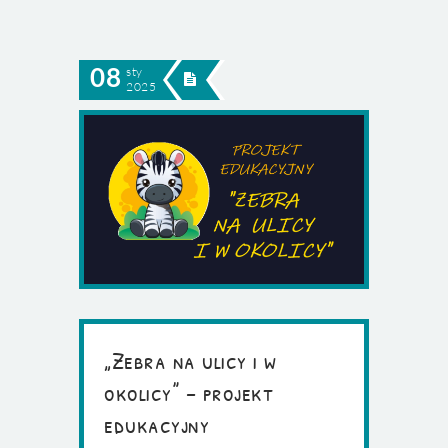
08
sty
2025
„Zebra na ulicy i w
okolicy” – projekt
edukacyjny