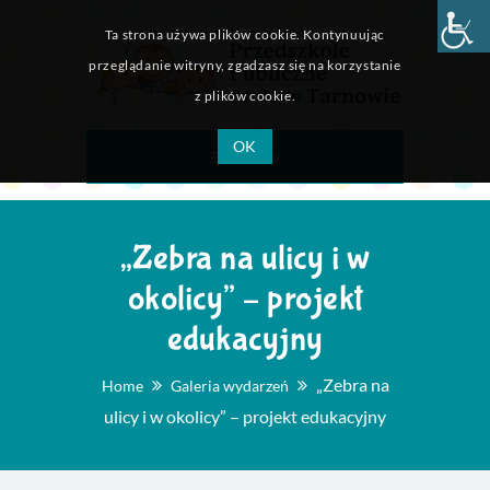
Ta strona używa plików cookie. Kontynuując
przeglądanie witryny, zgadzasz się na korzystanie
z plików cookie.
OK
Menu
„Zebra na ulicy i w
okolicy” – projekt
edukacyjny
„Zebra na
Home
Galeria wydarzeń
ulicy i w okolicy” – projekt edukacyjny