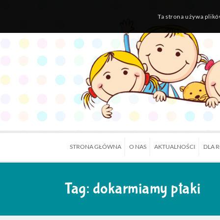
Ta strona używa plikó
STRONA GŁÓWNA
O NAS
AKTUALNOŚCI
DLA 
Tag:
dokarmiamy ptaki