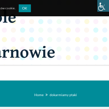
OK
ików cookie.
Home
dokarmiamy ptaki