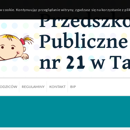
w cookie. Kontynuując przeglądanie witryny, zgadzasz się na korzystanie z pl
RODZICÓW
REGULAMINY
KONTAKT
BIP