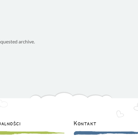
equested archive.
alności
Kontakt