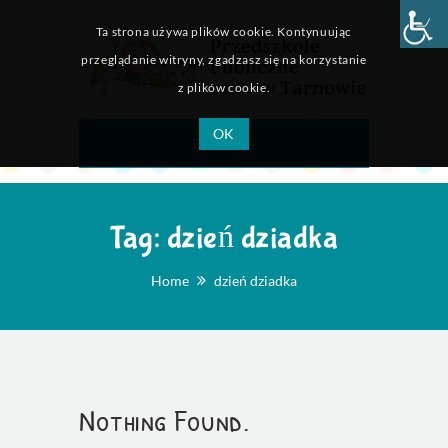
Ta strona używa plików cookie. Kontynuując
przeglądanie witryny, zgadzasz się na korzystanie
z plików cookie.
OK
Menu
Tag:
dzień dziadka
Home
dzień dziadka
Nothing Found.