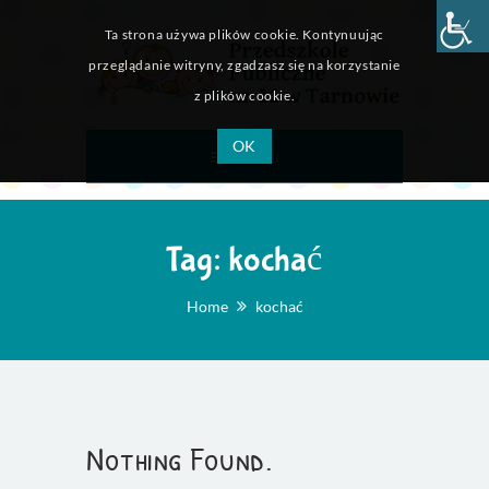
Ta strona używa plików cookie. Kontynuując
przeglądanie witryny, zgadzasz się na korzystanie
z plików cookie.
OK
Menu
Tag:
kochać
Home
kochać
Nothing Found.