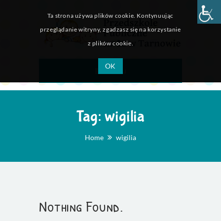
Ta strona używa plików cookie. Kontynuując
przeglądanie witryny, zgadzasz się na korzystanie
z plików cookie.
OK
Menu
Tag:
wigilia
Home
wigilia
Nothing Found.