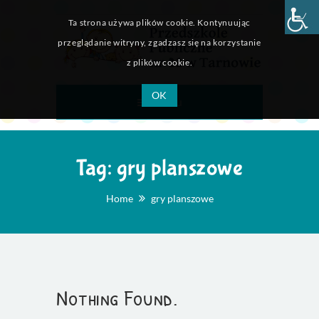
Ta strona używa plików cookie. Kontynuując
przeglądanie witryny, zgadzasz się na korzystanie
z plików cookie.
OK
Menu
Tag:
gry planszowe
Home
gry planszowe
Nothing Found.